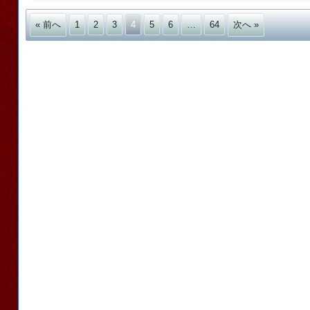
« 前へ
1
2
3
4
5
6
…
64
次へ »