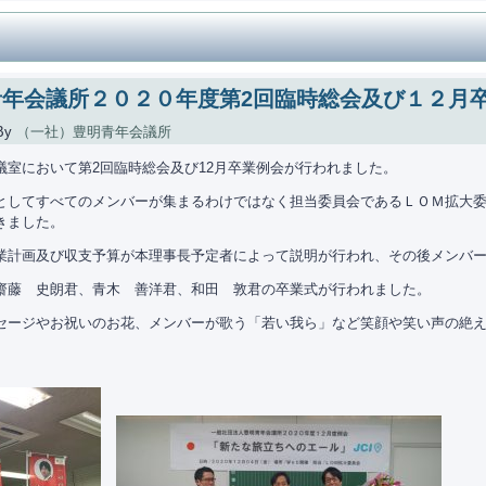
年会議所２０２０年度第2回臨時総会及び１２月
By
（一社）豊明青年会議所
議室において第2回臨時総会及び12月卒業例会が行われました。
としてすべてのメンバーが集まるわけではなく担当委員会であるＬＯＭ拡大
きました。
業計画及び収支予算が本理事長予定者によって説明が行われ、その後メンバ
齋藤 史朗君、青木 善洋君、和田 敦君の卒業式が行われました。
セージやお祝いのお花、メンバーが歌う「若い我ら」など笑顔や笑い声の絶