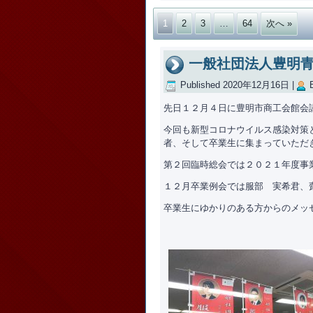
1
2
3
…
64
次へ »
一般社団法人豊明青
Published
2020年12月16日
|
先日１２月４日に豊明市商工会館会
今回も新型コロナウイルス感染対策
者、そして卒業生に集まっていただ
第２回臨時総会では２０２１年度事
１２月卒業例会では服部 実希君、
卒業生にゆかりのある方からのメッ